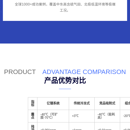
全球1000+成功案例，覆盖中东高含硫气田、北极低温环境等极端
工况。
PRODUCT
ADVANTAGE COMPARISON
产品优势对比
指
亿镨系统
传统冷冻式
竞品吸附式
组
标
露
-40℃（可扩
-40℃（能耗
+3℃
-20
点
展-70℃）
高）
残
油
≤0.001ppm
≤1ppm
≤0.01ppm
≤0.0