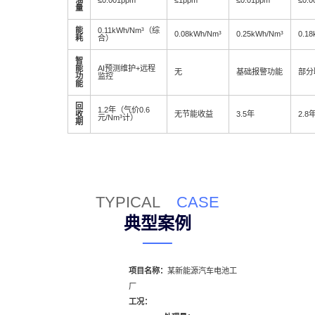
量
能
0.11kWh/Nm³（综
0.08kWh/Nm³
0.25kWh/Nm³
0.18
耗
合）
智
能
AI预测维护+远程
无
基础报警功能
部分
功
监控
能
回
1.2年（气价0.6
收
无节能收益
3.5年
2.8
元/Nm³计）
期
TYPICAL
CASE
典型案例
项目名称：
某新能源汽车电池工
厂
工况：