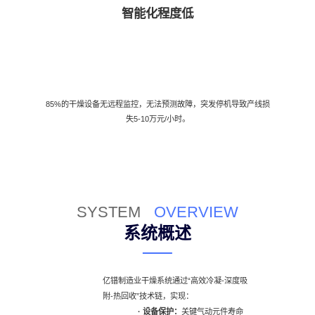
智能化程度低
85%的干燥设备无远程监控，无法预测故障，突发停机导致产线损
失5-10万元/小时。
SYSTEM
OVERVIEW
系统概述
亿镨制造业干燥系统通过“高效冷凝-深度吸
附-热回收”技术链，实现：
· 设备保护：
关键气动元件寿命