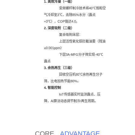
1. 高效冷凝（一级）
变频螺杆制冷技术将40℃饱和空
气冷却至3℃，去除85%水分（露点
+3℃），COP值达4.0。
2. 深度吸附（二级）
复合吸附床层：
上层活性氧化铝拦截油雾（残油
≤0.001ppm）
下层3A-MFG分子筛实现-40℃
露点
3. 余热再生（三级）
回收空压机80℃余热再生分子
筛，比电加热节能80%。
4. 智能控制
IoT传感器实时监测露点、压
降，AI算法动态调节制冷/再生周期。
CORE
ADVANTAGE