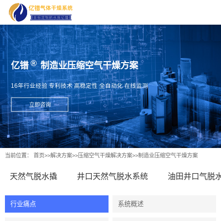
亿镨
制造业压缩空气干燥方案
16年行业经验 专利技术 高稳定性 全自动化 在线监测
立即咨询
当前位置：
首页
>>
解决方案
>>
压缩空气干燥解决方案
>>
制造业压缩空气干燥方案
天然气脱水撬
井口天然气脱水系统
油田井口气脱
行业痛点
系统概述