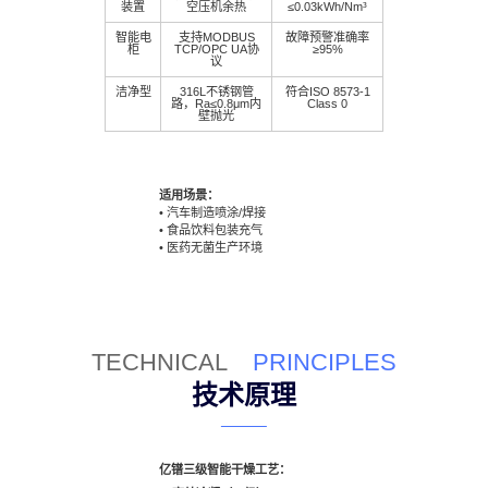
装置
空压机余热
≤0.03kWh/Nm³
智能电
支持MODBUS
故障预警准确率
柜
TCP/OPC UA协
≥95%
议
洁净型
316L不锈钢管
符合ISO 8573-1
路，Ra≤0.8μm内
Class 0
壁抛光
适用场景：
• 汽车制造喷涂/焊接
• 食品饮料包装充气
• 医药无菌生产环境
TECHNICAL
PRINCIPLES
技术原理
亿镨三级智能干燥工艺：