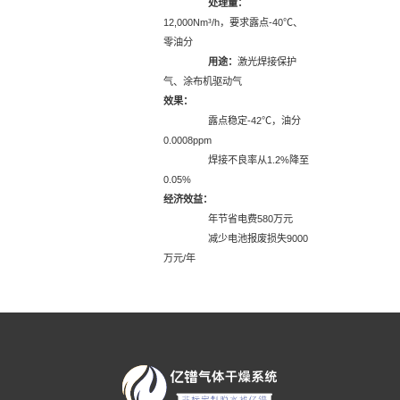
处理量：
12,000Nm³/h，要求露点-40℃、
零油分
用途：
激光焊接保护
气、涂布机驱动气
效果：
露点稳定-42℃，油分
0.0008ppm
焊接不良率从1.2%降至
0.05%
经济效益：
年节省电费580万元
减少电池报废损失9000
万元/年