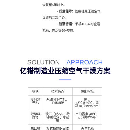
恢复至5年以上。
· 质量保障：
彻底杜绝压缩空气
导致的二次污染。
· 智慧管理：
手机APP实时查看
能耗、露点等50+参数。
SOLUTION
APPROACH
亿镨制造业压缩空气干燥方案
模块
技术亮点
性能指标
变频冷
永磁同步电机，
露点
干机
IP65防护
+3℃@40℃，能
耗≤0.08kWh/Nm³
双级吸
快开式结构，5分
出口露点-40℃，
附塔
钟完成分子筛更
抗油寿命5年
换
热回收
板式换热器回收
再生能耗