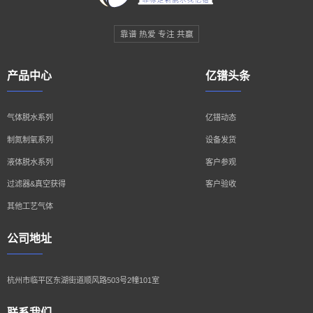
靠谱 热爱 专注 共赢
产品中心
亿镨头条
气体脱水系列
亿镨动态
制氮制氧系列
设备发货
液体脱水系列
客户参观
过滤器&真空获得
客户验收
其他工艺气体
公司地址
杭州市临平区东湖街道顺风路503号2幢101室
联系我们