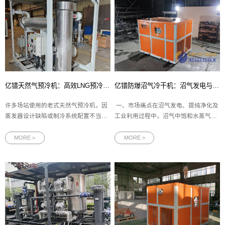
亿镨天然气预冷机：高效LNG预冷新标杆，集成壳管式换热器与防爆设计，助力天然气净化升级
亿镨防爆沼气冷干机：沼气发电与提纯的可靠干燥解决方案
许多场站使用的老式天然气预冷机，因
一、市场痛点在沼气发电、提纯净化及
蒸发器设计缺陷或制冷系统配置不当，
工业利用过程中，沼气中饱和水蒸气含
造成出气温度波动大，液态水析出不
量极高，若未经有效干燥处理，会引发
足，严重影响了天然气净化机的脱水效
一系列严重问题：管道腐蚀、冰堵、燃
MORE >
MORE >
果。而随着环保与安全法规日趋严格，
烧效率下降、设备故障频发，甚至导致
市场亟需一种兼具高效换热、可靠防
安全隐患。传统冷冻式干燥机在处理易
爆、智能控制的防爆天然气预冷机。亿
燃易爆的沼气时，若不具备
镨能源推出的YPAD系列天然气预冷
机，正是针对这些痛点而设计，其核心
部件采用壳管式换热器与进口制冷压缩
机，完美解决原料气预冷中的温控与分
离难题