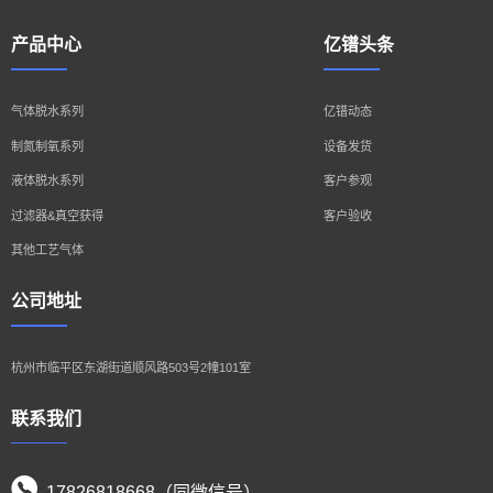
产品中心
亿镨头条
气体脱水系列
亿镨动态
制氮制氧系列
设备发货
液体脱水系列
客户参观
过滤器&真空获得
客户验收
其他工艺气体
公司地址
杭州市临平区东湖街道顺风路503号2幢101室
联系我们
17826818668（同微信号）