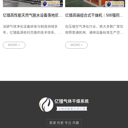
亿镨高性能天然气脱水设备落地尼日利亚项目
亿镨高端组合式干燥机｜500强同款配置，天然气级工艺标准打造
深耕气体净化设备研发与制造领域多
在压缩空气净化行业，绝大多数厂家仅
年，亿镨能源依托完善的技术体系、严
按照普通民用、通用设备标准生产空气
格的质量管控标准及丰富的海外项目实
干燥设备，配置缩水、工艺简化、细节
施经验，产品服务覆盖全球二十余个国
偷减，导致设备换热效率差、能耗高、
MORE >
MORE >
家和地区，在中东、非洲等复杂工况场
故障率高、使用寿命短，无法适配高端
景中落地多项成熟应用案例。近期，一
化工、精密制造、大型工业项目的长期
台定制化天然气脱水设备完成全套出厂
稳定工况。作为专业从事高端气体净化
检验
设
靠谱 热爱 专注 共赢