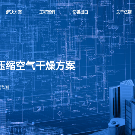
解决方案
工程案例
亿镨出口
关于亿镨
压缩空气干燥方案
线监测