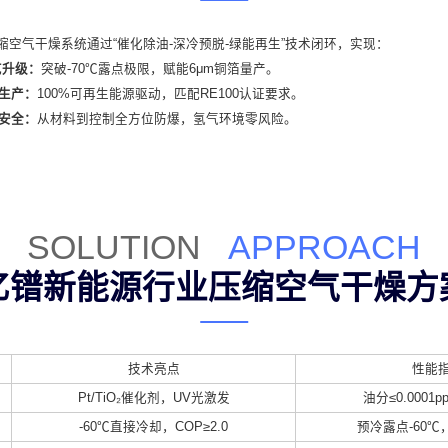
缩空气干燥系统通过“催化除油-深冷预脱-绿能再生”技术闭环，实现：
艺升级：
突破-70℃露点极限，赋能6μm铜箔量产。
碳生产：
100%可再生能源驱动，匹配RE100认证要求。
质安全：
从材料到控制全方位防爆，氢气环境零风险。
SOLUTION
APPROACH
亿镨新能源行业压缩空气干燥方
技术亮点
性能
Pt/TiO₂催化剂，UV光激发
油分≤0.0001
-60℃直接冷却，COP≥2.0
预冷露点-60℃