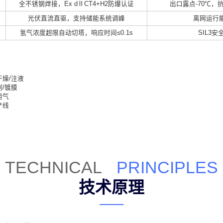
全不锈钢焊接，Ex dⅡCT4+H2防爆认证
出口露点-70℃，
光伏直流直驱，支持储能系统调峰
离网运行能
氢气浓度超限自动切塔，响应时间≤0.1s
SIL3安
干燥/注液
割/镀膜
用气
产线
TECHNICAL
PRINCIPLES
技术原理