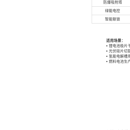
防爆吸附塔
绿能电控
智能联锁
适用场景：
• 锂电池极片
• 光伏硅片切
• 氢能电解槽
• 燃料电池生