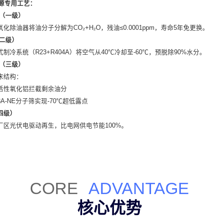
源专用工艺：
油（一级）
化除油器将油分子分解为CO₂+H₂O，残油≤0.0001ppm，寿命5年免更换。
（二级）
制冷系统（R23+R404A）将空气从40℃冷却至-60℃，预脱除90%水分。
附（三级）
床结构：
活性氧化铝拦截剩余油分
A-NE分子筛实现-70℃超低露点
四级）
厂区光伏电驱动再生，比电网供电节能100%。
CORE
ADVANTAGE
核心优势