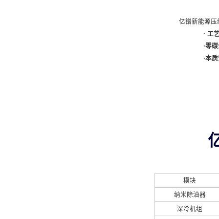
亿镨新能源压
· 工
·零
·本
模块
纳米除油器
深冷机组