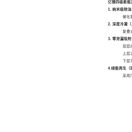
亿镨四级新能
1. 纳米级除
催化氧
2. 深度冷凝
复叠式
3. 零泄漏吸
双层
上层
下层3
4.绿能再生（
采用