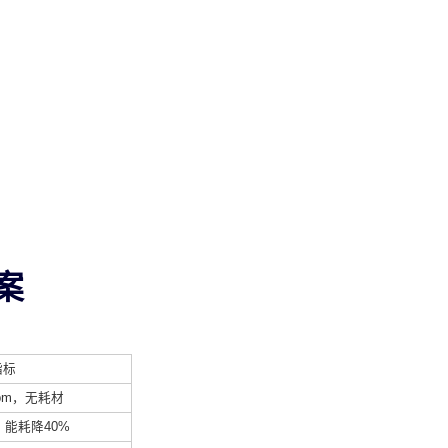
案
指标
ppm，无耗材
，能耗降40%