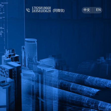
17826818668
中文
EN
(同微信)
18358183628