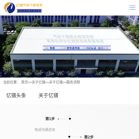
当前位置：
首页
>>
关于亿镨
>>
关于亿镨
>>
服务流程
亿镨头条
关于亿镨
第1步
电话沟通咨询
第2步